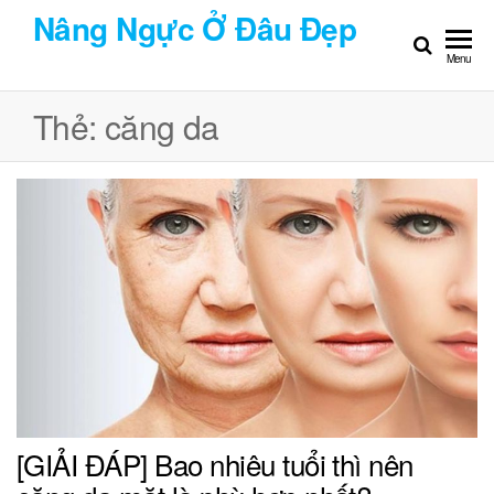
Chuyển
Nâng Ngực Ở Đâu Đẹp
đến
Menu
nội
dung
Thẻ:
căng da
[GIẢI ĐÁP] Bao nhiêu tuổi thì nên