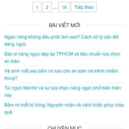
Điều
1
2
…
18
Tiếp theo
hướng
bài
BÀI VIẾT MỚI
viết
Ngực nâng không đều phải làm sao? Cách xử lý cân đối
dáng ngực
Bác sĩ nâng ngực đẹp tại TPHCM và tiêu chuẩn lựa chọn
an toàn
Vệ sinh mắt sau bấm mí sao cho an toàn và tránh nhiễm
trùng?
Túi ngực Mentor và sự lựa chọn nâng ngực phổ biến hiện
nay
Bấm mí mắt bị hỏng: Nguyên nhân và cách khắc phục hiệu
quả
CHUYÊN MỤC