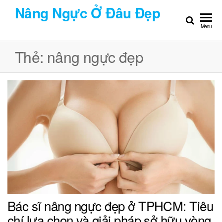
Chuyển
Nâng Ngực Ở Đâu Đẹp
đến
Menu
nội
dung
Thẻ:
nâng ngực đẹp
Bác sĩ nâng ngực đẹp ở TPHCM: Tiêu
chí lựa chọn và giải pháp sở hữu vòng