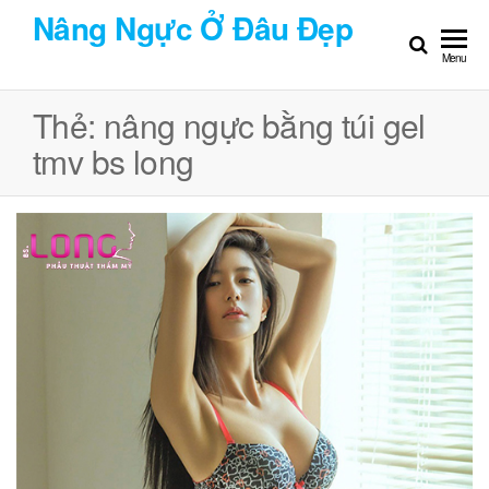
Chuyển
Nâng Ngực Ở Đâu Đẹp
đến
Menu
nội
dung
Thẻ:
nâng ngực bằng túi gel
tmv bs long