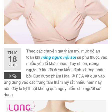
Theo các chuyên gia thẩm mỹ, mức độ an
TH10
18
toàn khi
nâng ngực nội soi
sẽ phụ thuộc vào
nhiều yếu tố khác nhau. Tuy nhiên,
nâng
2019
ngực
từ lâu đã được kiểm định, chứng nhận
0
bởi Cục dược phẩm Hoa Kỳ FDA và đưa vào
ứng dụng vào các trung tâm thẩm mỹ rất nhiều năm nay
nên đây là kỹ thuật không quá nguy hiểm cho người sử
dụng.