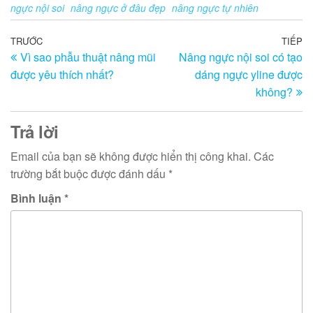
ngực nội soi
nâng ngực ở đâu đẹp
nâng ngực tự nhiên
Điều
Bài
TRƯỚC
TIẾP
Bà
Vì sao phẫu thuật nâng mũi
Nâng ngực nội soi có tạo
trước
ti
hướng
được yêu thích nhất?
dáng ngực yline được
th
bài
không?
viết
Trả lời
Email của bạn sẽ không được hiển thị công khai.
Các
trường bắt buộc được đánh dấu
*
Bình luận
*