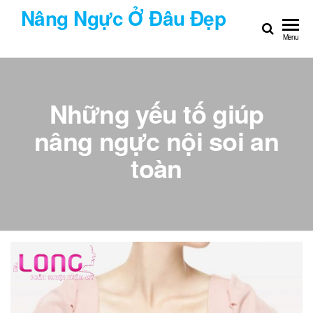
Chuyển
Nâng Ngực Ở Đâu Đẹp
đến
Menu
nội
dung
Những yếu tố giúp
nâng ngực nội soi an
toàn