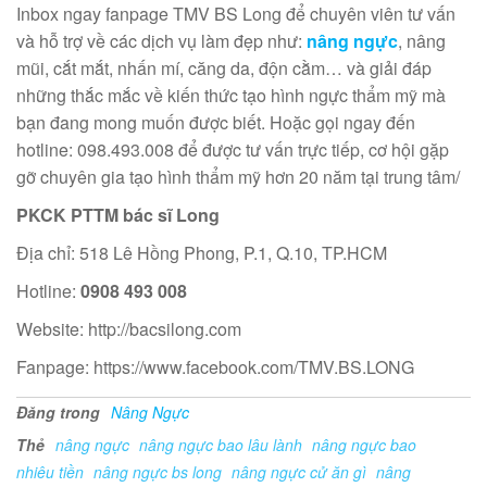
Inbox ngay fanpage TMV BS Long để chuyên viên tư vấn
và hỗ trợ về các dịch vụ làm đẹp như:
nâng ngực
, nâng
mũi, cắt mắt, nhấn mí, căng da, độn cằm… và giải đáp
những thắc mắc về kiến thức tạo hình ngực thẩm mỹ mà
bạn đang mong muốn được biết. Hoặc gọi ngay đến
hotline: 098.493.008 để được tư vấn trực tiếp, cơ hội gặp
gỡ chuyên gia tạo hình thẩm mỹ hơn 20 năm tại trung tâm/
PKCK PTTM bác sĩ Long
Địa chỉ: 518 Lê Hồng Phong, P.1, Q.10, TP.HCM
Hotline:
0908 493 008
Website: http://bacsilong.com
Fanpage: https://www.facebook.com/TMV.BS.LONG
Đăng trong
Nâng Ngực
Thẻ
nâng ngực
nâng ngực bao lâu lành
nâng ngực bao
nhiêu tiền
nâng ngực bs long
nâng ngực cử ăn gì
nâng