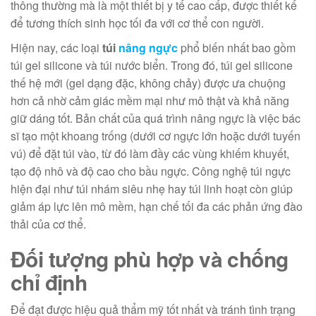
thông thường mà là một thiết bị y tế cao cấp, được thiết kế
để tương thích sinh học tối đa với cơ thể con người.
Hiện nay, các loại
túi
nâng ngực
phổ biến nhất bao gồm
túi gel silicone và túi nước biển. Trong đó, túi gel silicone
thế hệ mới (gel dạng đặc, không chảy) được ưa chuộng
hơn cả nhờ cảm giác mềm mại như mô thật và khả năng
giữ dáng tốt. Bản chất của quá trình nâng ngực là việc bác
sĩ tạo một khoang trống (dưới cơ ngực lớn hoặc dưới tuyến
vú) để đặt túi vào, từ đó làm đầy các vùng khiếm khuyết,
tạo độ nhô và độ cao cho bầu ngực. Công nghệ túi ngực
hiện đại như túi nhám siêu nhẹ hay túi linh hoạt còn giúp
giảm áp lực lên mô mềm, hạn chế tối đa các phản ứng đào
thải của cơ thể.
Đối tượng phù hợp và chống
chỉ định
Để đạt được hiệu quả thẩm mỹ tốt nhất và tránh tình trạng