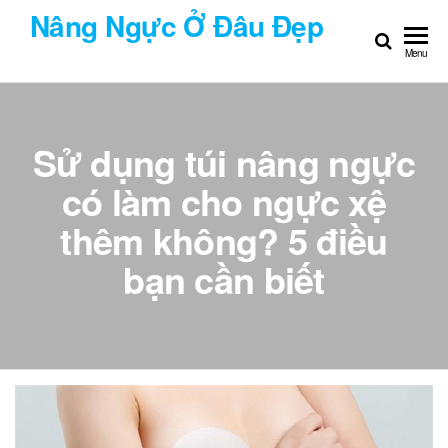
Chuyển
Nâng Ngực Ở Đâu Đẹp
đến
Menu
nội
dung
Sử dụng túi nâng ngực
có làm cho ngực xệ
thêm không? 5 điều
bạn cần biết