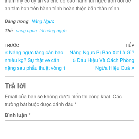
thẩm mỹ có uy tín và chế độ bảo hành túi ngực trọn đời để
an tâm hơn trên hành trình hoàn thiện bản thân mình.
Đăng trong
Nâng Ngực
Thẻ
nang nguc
túi nâng ngực
Điều
Bài
TRƯỚC
TIẾP
Bà
Nâng ngực tăng cân bao
Nâng Ngực Bị Bao Xơ Là Gì?
trước
ti
hướng
nhiêu kg? Sự thật về cân
5 Dấu Hiệu Và Cách Phòng
th
bài
nặng sau phẫu thuật vòng 1
Ngừa Hiệu Quả
viết
Trả lời
Email của bạn sẽ không được hiển thị công khai.
Các
trường bắt buộc được đánh dấu
*
Bình luận
*