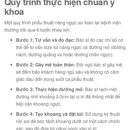
Quy trình thực hiện chuẩn y
khoa
Một quy trình phẫu thuật nâng ngực an toàn tại bệnh viện
thường trải qua 6 bước khép kín:
Bước 1: Tư vấn và đo đạc:
Bác sĩ đo các chỉ số cơ
thể để tư vấn size túi nâng ngực và đường mổ (đường
nách, đường quầng vú hoặc đường chân ngực).
Bước 2: Gây mê toàn thân:
Đội ngũ bác sĩ gây mê
sẽ đảm bảo khách hàng ngủ sâu và không có cảm
giác đau đớn trong suốt ca phẫu thuật.
Bước 3: Thực hiện đường mổ:
Bác sĩ rạch một
đường nhỏ khoảng 2-3cm tại vị trí đã thống nhất để
tiếp cận khoang ngực.
Bước 4: Tạo khoang và đặt túi:
Sử dụng kỹ thuật
nội soi để bóc tách khoang dưới cơ một cách chính
xác, sau đó đưa túi nâng ngực vào vị trí.