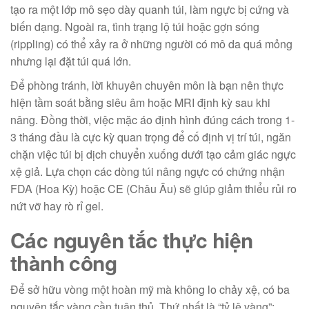
tạo ra một lớp mô sẹo dày quanh túi, làm ngực bị cứng và
biến dạng. Ngoài ra, tình trạng lộ túi hoặc gợn sóng
(rippling) có thể xảy ra ở những người có mô da quá mỏng
nhưng lại đặt túi quá lớn.
Để phòng tránh, lời khuyên chuyên môn là bạn nên thực
hiện tầm soát bằng siêu âm hoặc MRI định kỳ sau khi
nâng. Đồng thời, việc mặc áo định hình đúng cách trong 1-
3 tháng đầu là cực kỳ quan trọng để cố định vị trí túi, ngăn
chặn việc túi bị dịch chuyển xuống dưới tạo cảm giác ngực
xệ giả. Lựa chọn các dòng túi nâng ngực có chứng nhận
FDA (Hoa Kỳ) hoặc CE (Châu Âu) sẽ giúp giảm thiểu rủi ro
nứt vỡ hay rò rỉ gel.
Các nguyên tắc thực hiện
thành công
Để sở hữu vòng một hoàn mỹ mà không lo chảy xệ, có ba
nguyên tắc vàng cần tuân thủ. Thứ nhất là “tỷ lệ vàng”: