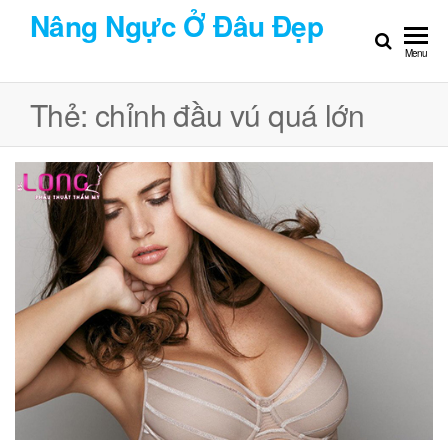
Chuyển
Nâng Ngực Ở Đâu Đẹp
đến
Menu
nội
dung
Thẻ:
chỉnh đầu vú quá lớn