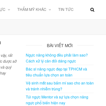
GỰC
THẨM MỸ KHÁC
TIN TỨC
n
BÀI VIẾT MỚI
Ngực nâng không đều phải làm sao?
vậy, rất
Cách xử lý cân đối dáng ngực
ớc được sở
 và quý
Bác sĩ nâng ngực đẹp tại TPHCM và
 hay
tiêu chuẩn lựa chọn an toàn
Vệ sinh mắt sau bấm mí sao cho an toàn
và tránh nhiễm trùng?
Túi ngực Mentor và sự lựa chọn nâng
ngực phổ biến hiện nay