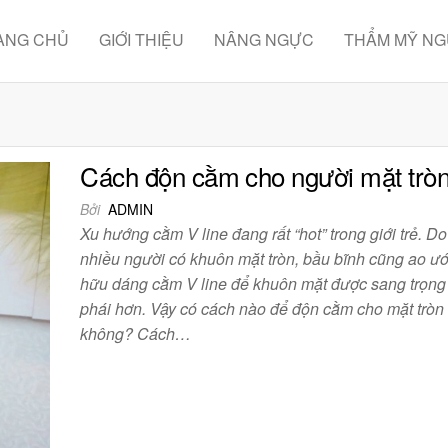
ANG CHỦ
GIỚI THIỆU
NÂNG NGỰC
THẨM MỸ N
Cách độn cằm cho người mặt trò
Bởi
ADMIN
Xu hướng cằm V line đang rất “hot” trong giới trẻ. Do 
nhiều người có khuôn mặt tròn, bầu bĩnh cũng ao ư
hữu dáng cằm V line để khuôn mặt được sang trọng
phái hơn. Vậy có cách nào để độn cằm cho mặt tròn
không? Cách…