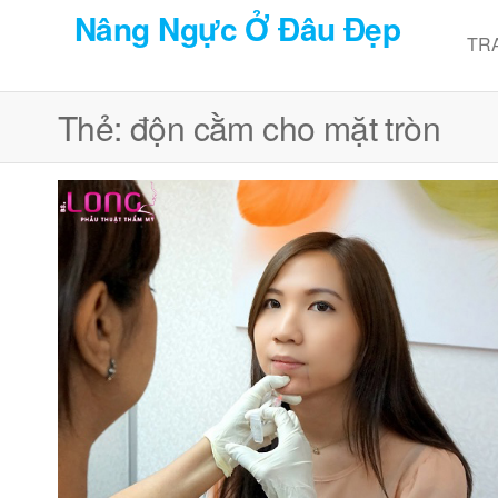
Chuyển
Nâng Ngực Ở Đâu Đẹp
đến
TR
nội
dung
Thẻ:
độn cằm cho mặt tròn