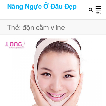
Chuyển
Nâng Ngực Ở Đâu Đẹp
đến
Menu
nội
dung
Thẻ:
độn cằm vline