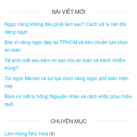
hướng
bài
BÀI VIẾT MỚI
viết
Ngực nâng không đều phải làm sao? Cách xử lý cân đối
dáng ngực
Bác sĩ nâng ngực đẹp tại TPHCM và tiêu chuẩn lựa chọn
an toàn
Vệ sinh mắt sau bấm mí sao cho an toàn và tránh nhiễm
trùng?
Túi ngực Mentor và sự lựa chọn nâng ngực phổ biến hiện
nay
Bấm mí mắt bị hỏng: Nguyên nhân và cách khắc phục hiệu
quả
CHUYÊN MỤC
Làm Hồng Nhũ Hoa
(8)