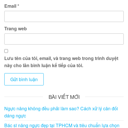
Email
*
Trang web
Lưu tên của tôi, email, và trang web trong trình duyệt
này cho lần bình luận kế tiếp của tôi.
BÀI VIẾT MỚI
Ngực nâng không đều phải làm sao? Cách xử lý cân đối
dáng ngực
Bác sĩ nâng ngực đẹp tại TPHCM và tiêu chuẩn lựa chọn