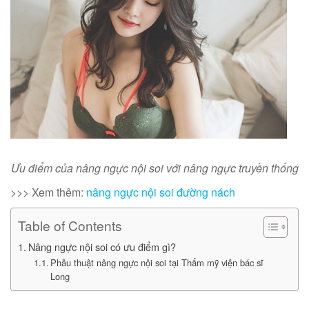
Ưu điểm của nâng ngực nội soi với nâng ngực truyền thống
>>> Xem thêm:
nâng ngực nội soi đường nách
Table of Contents
Nâng ngực nội soi có ưu điểm gì?
Phẫu thuật nâng ngực nội soi tại Thẩm mỹ viện bác sĩ
Long