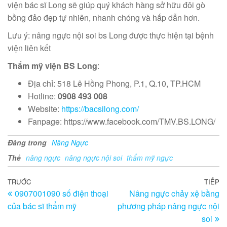
viện bác sĩ Long sẽ giúp quý khách hàng sở hữu đôi gò
bồng đảo đẹp tự nhiên, nhanh chóng và hấp dẫn hơn.
Lưu ý: nâng ngực nội soi bs Long được thực hiện tại bệnh
viện liên kết
Thẩm mỹ viện BS Long
:
Địa chỉ: 518 Lê Hồng Phong, P.1, Q.10, TP.HCM
Hotline:
0908 493 008
Website:
https://bacsilong.com/
Fanpage: https://www.facebook.com/TMV.BS.LONG/
Đăng trong
Nâng Ngực
Thẻ
nâng ngực
nâng ngực nội soi
thẩm mỹ ngực
Điều
Bài
TRƯỚC
TIẾP
Bà
0907001090 số điện thoại
Nâng ngực chảy xệ bằng
trước
ti
hướng
của bác sĩ thẩm mỹ
phương pháp nâng ngực nội
th
bài
soi