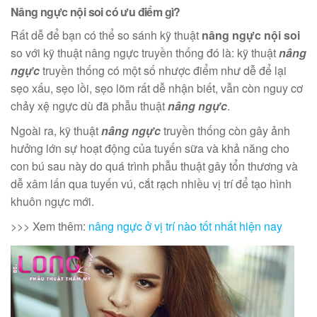
Nâng ngực nội soi có ưu điểm gì?
Rất dễ để bạn có thể so sánh kỹ thuật
nâng ngực nội soi
so với kỹ thuật nâng ngực truyền thống đó là: kỹ thuật
nâng
ngực
truyền thống có một số nhược điểm như dễ để lại
sẹo xấu, sẹo lồi, sẹo lõm rất dễ nhận biết, vẫn còn nguy cơ
chảy xệ ngực dù đã phẫu thuật
nâng ngực
.
Ngoài ra, kỹ thuật
nâng ngực
truyền thống còn gây ảnh
hưởng lớn sự hoạt động của tuyến sữa và khả năng cho
con bú sau này do quá trình phẫu thuật gây tổn thương và
dễ xâm lấn qua tuyến vú, cắt rạch nhiều vị trí để tạo hình
khuôn ngực mới.
>>> Xem thêm:
nâng ngực ở vị trí nào tốt nhất hiện nay