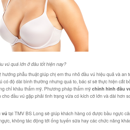
u vú quá lớn ở đâu tốt hiện nay?
2 hướng phẫu thuật giúp chị em thu nhỏ đầu vú hiệu quả và an t
vú có độ dài bình thường nhưng quá to, bác sĩ sẽ thực hiện cắt 
bằng chỉ khâu thẩm mỹ. Phương pháp thẩm mỹ
chỉnh hình đầu v
 cho đầu vú gặp phải tình trạng vừa có kích cỡ lớn và dài hơn s
u vú
tại TMV BS Long sẽ giúp khách hàng có được bầu ngực cân
gực, không tác động tới ống tuyến sữa hay các chức năng khá