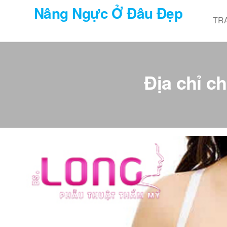
Chuyển
Nâng Ngực Ở Đâu Đẹp
đến
TR
nội
dung
Địa chỉ c