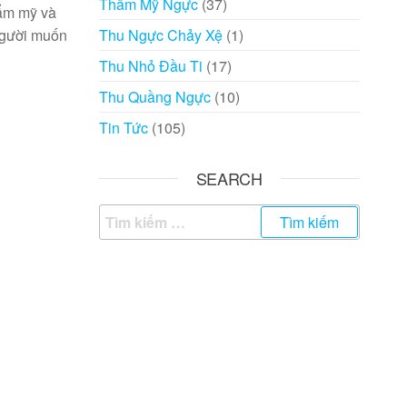
Thẩm Mỹ Ngực
(37)
hẩm mỹ và
Thu Ngực Chảy Xệ
(1)
người muốn
Thu Nhỏ Đầu Ti
(17)
Thu Quầng Ngực
(10)
Tin Tức
(105)
SEARCH
Tìm
kiếm
cho: