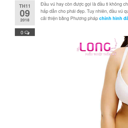
Đầu vú hay còn được gọi là đầu ti không c
TH11
09
hấp dẫn cho phái đẹp. Tuy nhiên, đầu vú 
cải thiện bằng Phương pháp
chỉnh hình đ
2018
0