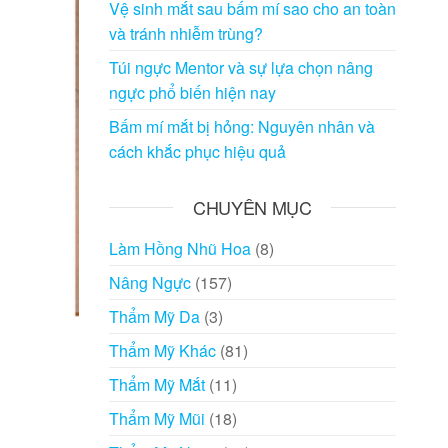
Vệ sinh mắt sau bấm mí sao cho an toàn
và tránh nhiễm trùng?
Túi ngực Mentor và sự lựa chọn nâng
ngực phổ biến hiện nay
Bấm mí mắt bị hỏng: Nguyên nhân và
cách khắc phục hiệu quả
CHUYÊN MỤC
Làm Hồng Nhũ Hoa
(8)
Nâng Ngực
(157)
Thẩm Mỹ Da
(3)
Thẩm Mỹ Khác
(81)
Thẩm Mỹ Mắt
(11)
Thẩm Mỹ Mũi
(18)