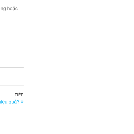
ong hoặc
TIẾP
Bài
hiệu quả?
tiếp
theo