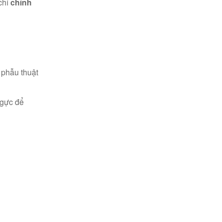
chỉ
chỉnh
 phẫu thuật
ngực để