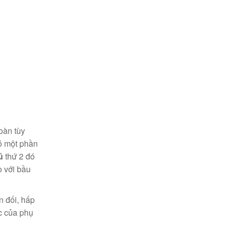
oàn tùy
bỏ một phần
ú
thứ 2 đó
o với bầu
 đối, hấp
c của phụ