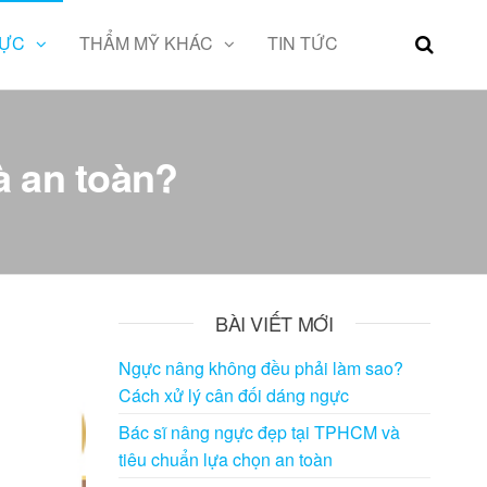
GỰC
THẨM MỸ KHÁC
TIN TỨC
à an toàn?
BÀI VIẾT MỚI
Ngực nâng không đều phải làm sao?
Cách xử lý cân đối dáng ngực
Bác sĩ nâng ngực đẹp tại TPHCM và
tiêu chuẩn lựa chọn an toàn