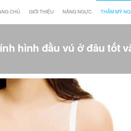
ANG CHỦ
GIỚI THIỆU
NÂNG NGỰC
THẨM MỸ N
hính hình đầu vú ở đâu tốt v