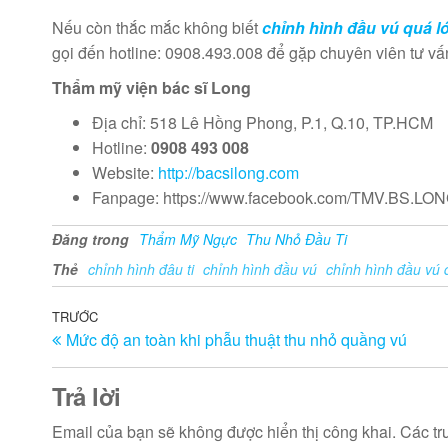
Nếu còn thắc mắc không biết
chỉnh hình đầu vú quá lớ
gọi đến hotline: 0908.493.008 để gặp chuyên viên tư vấn
Thẩm mỹ viện bác sĩ Long
Địa chỉ: 518 Lê Hồng Phong, P.1, Q.10, TP.HCM
Hotline:
0908 493 008
Website:
http://bacsilong.com
Fanpage: https://www.facebook.com/TMV.BS.LO
Đăng trong
Thẩm Mỹ Ngực
Thu Nhỏ Đầu Ti
Thẻ
chỉnh hình đâu ti
chỉnh hình đầu vú
chỉnh hình đầu vú 
Điều
Bài
TRƯỚC
Mức độ an toàn khi phẫu thuật thu nhỏ quầng vú
trước
hướng
bài
Trả lời
viết
Email của bạn sẽ không được hiển thị công khai.
Các tr