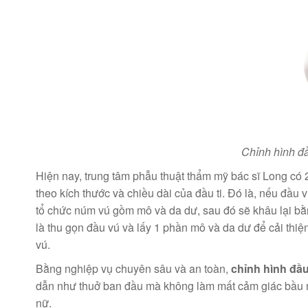
Chỉnh hình đầ
Hiện nay, trung tâm phẫu thuật thẩm mỹ bác sĩ Long có 
theo kích thước và chiều dài của đầu ti. Đó là, nếu đầu 
tổ chức núm vú gồm mô và da dư, sau đó sẽ khâu lại 
là thu gọn đầu vú và lấy 1 phần mô và da dư để cải thiện
vú.
Bằng nghiệp vụ chuyên sâu và an toàn,
chỉnh hình đầ
dẫn như thuở ban đầu mà không làm mất cảm giác bầu n
nữ.