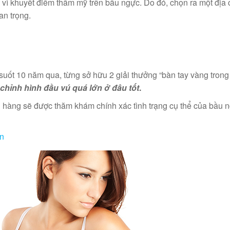
vì khuyết điểm thẩm mỹ trên bầu ngực. Do đó, chọn ra một địa 
an trọng.
suốt 10 năm qua, từng sở hữu 2 giải thưởng “bàn tay vàng trong
chỉnh hình đầu vú quá lớn ở đâu tốt
.
h hàng sẽ được thăm khám chính xác tình trạng cụ thể của bầu 
àn