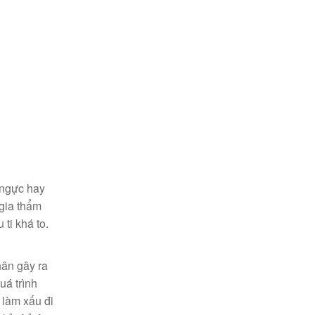
 ngực hay
 gia thẩm
ti khá to.
ân gây ra
uá trình
 làm xấu đi