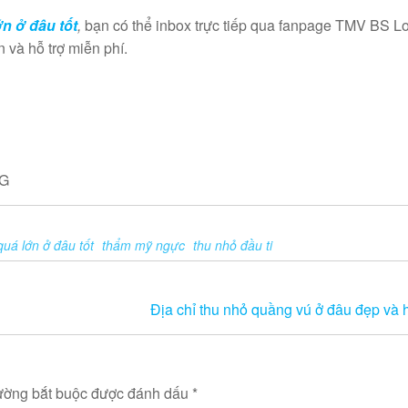
n ở đâu tốt
,
bạn có thể inbox trực tiếp qua fanpage TMV BS L
 và hỗ trợ miễn phí.
NG
quá lớn ở đâu tốt
thẩm mỹ ngực
thu nhỏ đầu ti
Địa chỉ thu nhỏ quầng vú ở đâu đẹp và 
ường bắt buộc được đánh dấu
*