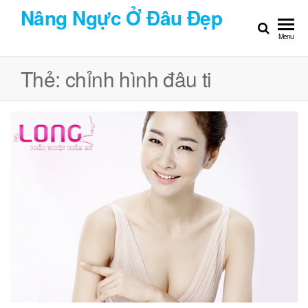
Chuyển
Nâng Ngực Ở Đâu Đẹp
đến
Menu
nội
dung
Thẻ:
chỉnh hình đâu ti