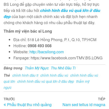
BS Long để gặp chuyên viên tư vấn trực tiếp, hỗ trợ trực
tiếp và trả lời câu hỏi
chỉnh hình đầu vú quá lớn ở đâu
đẹp
của bạn một cách chính xác và đặt lịch hẹn nhanh
chóng cho khách hàng có nhu cầu phẫu thuật tại đây.
Thẩm mỹ viện bác sĩ Long
Địa chỉ: 518 Lê Hồng Phong, P.1, Q.10, TP.HCM
Hotline:
0908 493 008
Website:
http://bacsilong.com
Fanpage: https://www.facebook.com/TMV.BS.LONG
Đăng trong
Thẩm Mỹ Ngực
Thu Nhỏ Đầu Ti
Thẻ
chỉnh hình đâu ti
chỉnh hình đầu vú
chỉnh hình đầu vú
quá lớn
chỉnh hình đầu vú quá lớn ở đâu đẹp
thẩm mỹ
ngực
Điều
Bài
TRƯỚC
TIẾP
Bà
Phẫu thuật thu nhỏ quầng
Nam sed tellus id magna
trước
ti
hướng