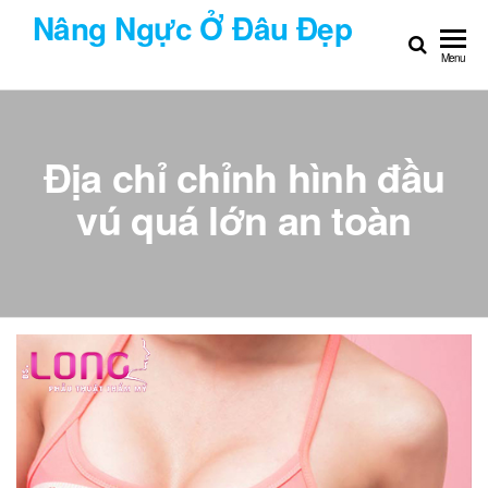
Chuyển
Nâng Ngực Ở Đâu Đẹp
đến
Menu
nội
dung
Địa chỉ chỉnh hình đầu
vú quá lớn an toàn