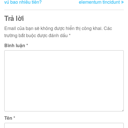
vú bao nhiêu tiền?
elementum tincidunt
th
bài
viết
Trả lời
Email của bạn sẽ không được hiển thị công khai.
Các
trường bắt buộc được đánh dấu
*
Bình luận
*
Tên
*