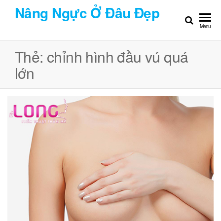
Chuyển
Nâng Ngực Ở Đâu Đẹp
đến
Menu
nội
dung
Thẻ:
chỉnh hình đầu vú quá
lớn