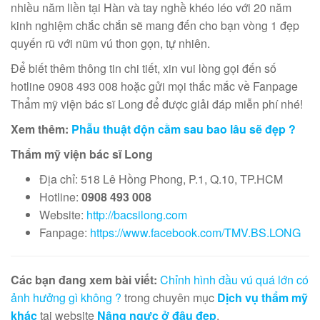
nhiều năm liền tại Hàn và tay nghề khéo léo với 20 năm
kinh nghiệm chắc chắn sẽ mang đến cho bạn vòng 1 đẹp
quyến rũ với nũm vú thon gọn, tự nhiên.
Để biết thêm thông tin chi tiết, xin vui lòng gọi đến số
hotline 0908 493 008 hoặc gửi mọi thắc mắc về Fanpage
Thẩm mỹ viện bác sĩ Long để được giải đáp miễn phí nhé!
Xem thêm:
Phẫu thuật độn cằm sau bao lâu sẽ đẹp ?
Thẩm mỹ viện bác sĩ Long
Địa chỉ: 518 Lê Hồng Phong, P.1, Q.10, TP.HCM
Hotline:
0908 493 008
Website:
http://bacsilong.com
Fanpage:
https://www.facebook.com/TMV.BS.LONG
Các bạn đang xem bài viết:
Chỉnh hình đầu vú quá lớn có
ảnh hưởng gì không ?
trong chuyên mục
Dịch vụ thẩm mỹ
khác
tại website
Nâng ngực ở đâu đẹp
.