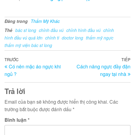
Đăng trong
Thẩm Mỹ Khác
Thẻ
bác sĩ long
chỉnh đầu vú
chỉnh hình đầu vú
chỉnh
hình đầu vú quá lớn
chỉnh ti
doctor long
thẩm mỹ ngực
thẩm mỹ viện bác sĩ long
Điều
Bài
TRƯỚC
TIẾP
Bà
Có nên mặc áo ngực khi
Cách nâng ngực đầy đặn
trước
ti
hướng
ngủ ?
ngay tại nhà
th
bài
viết
Trả lời
Email của bạn sẽ không được hiển thị công khai.
Các
trường bắt buộc được đánh dấu
*
Bình luận
*