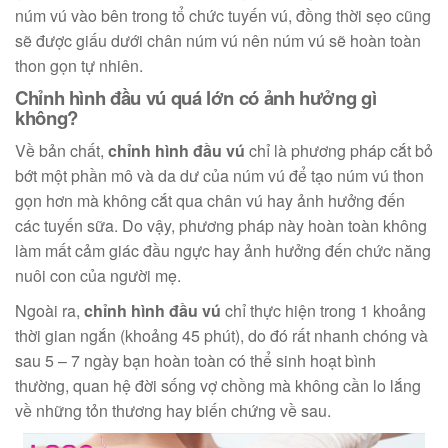
núm vú vào bên trong tổ chức tuyến vú, đồng thời sẹo cũng
sẽ được giấu dưới chân núm vú nên núm vú sẽ hoàn toàn
thon gọn tự nhiên.
Chỉnh hình đầu vú quá lớn có ảnh hưởng gì
không?
Về bản chất,
chỉnh hình đầu vú
chỉ là phương pháp cắt bỏ
bớt một phần mô và da dư của núm vú để tạo núm vú thon
gọn hơn mà không cắt qua chân vú hay ảnh hưởng đến
các tuyến sữa. Do vậy, phương pháp này hoàn toàn không
làm mất cảm giác đầu ngực hay ảnh hưởng đến chức năng
nuôi con của người mẹ.
Ngoài ra,
chỉnh hình đầu vú
chỉ thực hiện trong 1 khoảng
thời gian ngắn (khoảng 45 phút), do đó rất nhanh chóng và
sau 5 – 7 ngày bạn hoàn toàn có thể sinh hoạt bình
thường, quan hệ đời sống vợ chồng mà không cần lo lắng
về những tỏn thương hay biến chứng về sau.