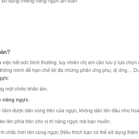
 sử dụng miếng nâng ngực an toàn
oàn?
 việc hết sức bình thường, tuy nhiên chị em cần lưu ý lựa chọn
g thông minh để hạn chế tối đa những phản ứng phụ, dị ứng… Dư
gực
:
ng một chiếc khăn ấm.
án
nâng ngực
.
i liềm được dán vùng trên của ngực, không dán lên đầu nhũ hoa
éo lên phía trên cho vị trí nâng ngực mà bạn muốn.
 dính chắc hơn lên cùng ngực (Nếu thích bạn có thể sử dụng thê