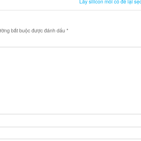
Lấy silicon môi có để lại s
ường bắt buộc được đánh dấu
*