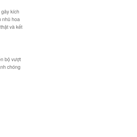
 gây kích
u nhũ hoa
thật và kết
ến bộ vượt
anh chóng