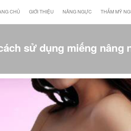
ANG CHỦ
GIỚI THIỆU
NÂNG NGỰC
THẨM MỸ N
cách sử dụng miếng nâng n