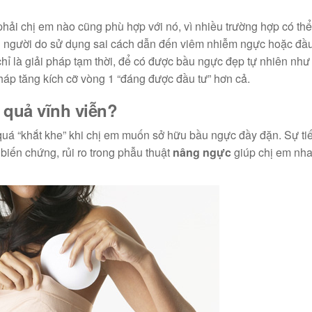
ải chị em nào cũng phù hợp với nó, vì nhiều trường hợp có thể
u người do sử dụng sai cách dẫn đến viêm nhiễm ngực hoặc đầ
hỉ là giải pháp tạm thời, để có được bầu ngực đẹp tự nhiên như 
pháp tăng kích cỡ vòng 1 “đáng được đầu tư” hơn cả.
 quả vĩnh viễn?
uá “khắt khe” khi chị em muốn sở hữu bầu ngực đầy đặn. Sự ti
iến chứng, rủi ro trong phẫu thuật
nâng ngực
giúp chị em nh