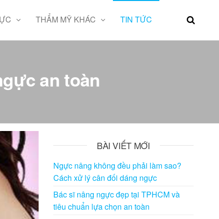
GỰC
THẨM MỸ KHÁC
TIN TỨC
gực an toàn
BÀI VIẾT MỚI
Ngực nâng không đều phải làm sao?
Cách xử lý cân đối dáng ngực
Bác sĩ nâng ngực đẹp tại TPHCM và
tiêu chuẩn lựa chọn an toàn