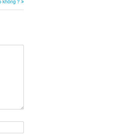
ẹo không ?
tiếp
theo