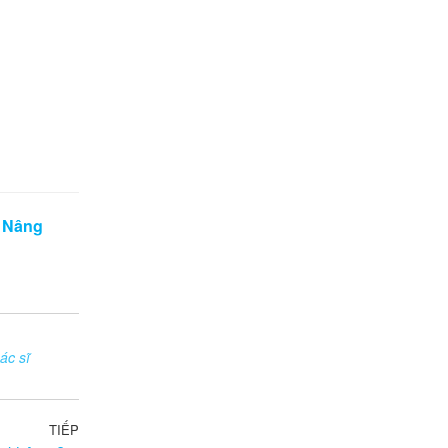
e
Nâng
ác sĩ
TIẾP
Bài