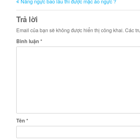
Nâng ngực bao lâu thì được mặc áo ngực ?
trước
hướng
bài
Trả lời
viết
Email của bạn sẽ không được hiển thị công khai.
Các tr
Bình luận
*
Tên
*