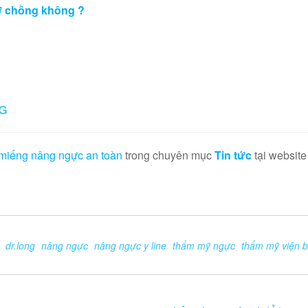
ợ chồng không ?
NG
miếng nâng ngực an toàn
trong chuyên mục
Tin tức
tại websit
dr.long
nâng ngực
nâng ngực y line
thẩm mỹ ngực
thẩm mỹ viện b