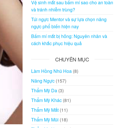
Vệ sinh mắt sau bấm mí sao cho an toàn
và tránh nhiễm trùng?
Túi ngực Mentor và sự lựa chọn nâng
ngực phổ biến hiện nay
Bấm mí mắt bị hỏng: Nguyên nhân và
cách khắc phục hiệu quả
CHUYÊN MỤC
Làm Hồng Nhũ Hoa
(8)
Nâng Ngực
(157)
Thẩm Mỹ Da
(3)
Thẩm Mỹ Khác
(81)
Thẩm Mỹ Mắt
(11)
Thẩm Mỹ Mũi
(18)