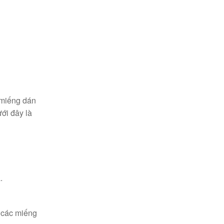
 miếng dán
ới đây là
.
m các miếng