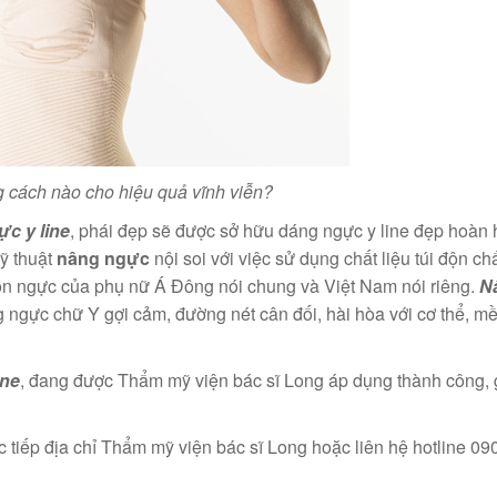
cách nào cho hiệu quả vĩnh viễn?
c y line
, phái đẹp sẽ được sở hữu dáng ngực y line đẹp hoàn 
ỹ thuật
nâng ngực
nội soi với việc sử dụng chất liệu túi độn ch
ôn ngực của phụ nữ Á Đông nói chung và Việt Nam nói riêng.
N
g ngực chữ Y gợi cảm, đường nét cân đối, hài hòa với cơ thể, m
ine
, đang được Thẩm mỹ viện bác sĩ Long áp dụng thành công, 
ực tiếp địa chỉ Thẩm mỹ viện bác sĩ Long hoặc liên hệ hotline 0