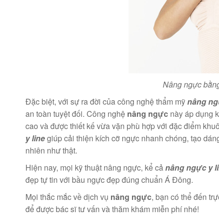
Nâng ngực bằng 
Đặc biệt, với sự ra đời của công nghệ thẩm mỹ
nâng ngự
an toàn tuyệt đối. Công nghệ
nâng ngực
này áp dụng k
cao và được thiết kế vừa vặn phù hợp với đặc điểm khu
y line
giúp cải thiện kích cỡ ngực nhanh chóng, tạo dán
nhiên như thật.
Hiện nay, mọi kỹ thuật nâng ngực, kể cả
nâng ngực y l
đẹp tự tin với bầu ngực đẹp đúng chuẩn Á Đông.
Mọi thắc mắc về dịch vụ
nâng ngực
, bạn có thể đến tr
để được bác sĩ tư vấn và thăm khám miễn phí nhé!