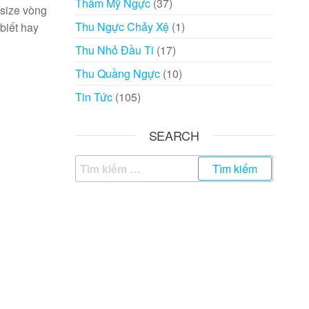
Thẩm Mỹ Ngực
(37)
 size vòng
Thu Ngực Chảy Xệ
(1)
biết hay
Thu Nhỏ Đầu Ti
(17)
Thu Quầng Ngực
(10)
Tin Tức
(105)
SEARCH
Tìm
kiếm
cho: