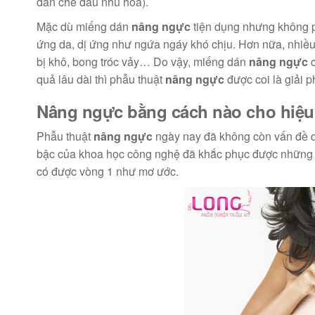
dán che đầu nhũ hoa).
Mặc dù miếng dán
nâng ngực
tiện dụng nhưng không ph
ứng da, dị ứng như ngứa ngáy khó chịu. Hơn nữa, nhiề
bị khô, bong tróc vảy… Do vậy, miếng dán
nâng ngực
c
quả lâu dài thì phẫu thuật
nâng ngực
được coi là giải 
Nâng ngực bằng cách nào cho hiệu
Phẫu thuật
nâng ngực
ngày nay đã không còn vấn đề q
bậc của khoa học công nghệ đã khắc phục được những b
có được vòng 1 như mơ ước.