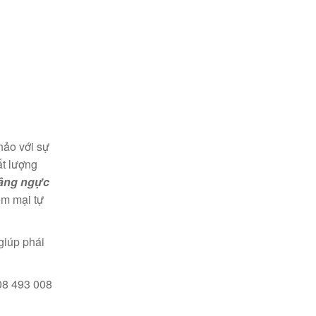
hảo với sự
ất lượng
âng ngực
ềm mại tự
giúp phái
908 493 008