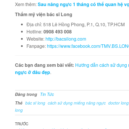
Xem thêm:
Sau nâng ngực 1 tháng có thể quan hệ v
Thẩm mỹ viện bác sĩ Long
Địa chỉ: 518 Lê Hồng Phong, P.1, Q.10, TP.HCM
Hotline:
0908 493 008
Website:
http://bacsilong.com
Fanpage:
https://www.facebook.com/TMV.BS.LO
Các bạn đang xem bài viết:
Hướng dẫn cách sử dụng 
ngực ở đâu đẹp
.
Đăng trong
Tin Tức
Thẻ
bác sĩ long
cách sử dụng miếng nâng ngực
doctor long
long
Điều
Bài
TRƯỚC