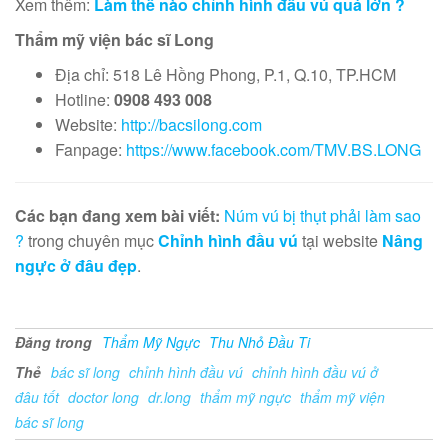
Xem thêm:
Làm thế nào chỉnh hình đầu vú quá lớn ?
Thẩm mỹ viện bác sĩ Long
Địa chỉ: 518 Lê Hồng Phong, P.1, Q.10, TP.HCM
Hotline:
0908 493 008
Website:
http://bacsilong.com
Fanpage:
https://www.facebook.com/TMV.BS.LONG
Các bạn đang xem bài viết:
Núm vú bị thụt phải làm sao
?
trong chuyên mục
Chỉnh hình đầu vú
tại website
Nâng
ngực ở đâu đẹp
.
Đăng trong
Thẩm Mỹ Ngực
Thu Nhỏ Đầu Ti
Thẻ
bác sĩ long
chỉnh hình đầu vú
chỉnh hình đầu vú ở
đâu tốt
doctor long
dr.long
thẩm mỹ ngực
thẩm mỹ viện
bác sĩ long