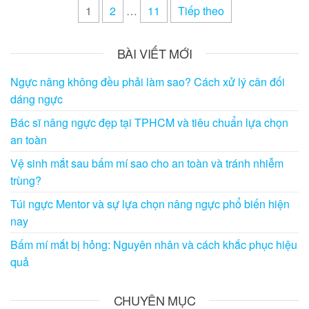
Điều
1
2
…
11
Tiếp theo
hướng
bài
BÀI VIẾT MỚI
viết
Ngực nâng không đều phải làm sao? Cách xử lý cân đối
dáng ngực
Bác sĩ nâng ngực đẹp tại TPHCM và tiêu chuẩn lựa chọn
an toàn
Vệ sinh mắt sau bấm mí sao cho an toàn và tránh nhiễm
trùng?
Túi ngực Mentor và sự lựa chọn nâng ngực phổ biến hiện
nay
Bấm mí mắt bị hỏng: Nguyên nhân và cách khắc phục hiệu
quả
CHUYÊN MỤC