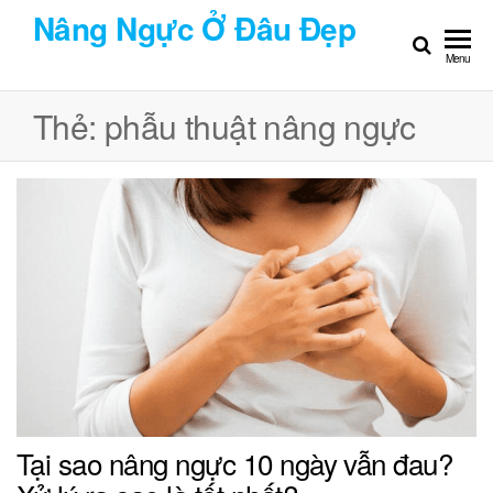
Chuyển
Nâng Ngực Ở Đâu Đẹp
đến
Menu
nội
dung
Thẻ:
phẫu thuật nâng ngực
Tại sao nâng ngực 10 ngày vẫn đau?