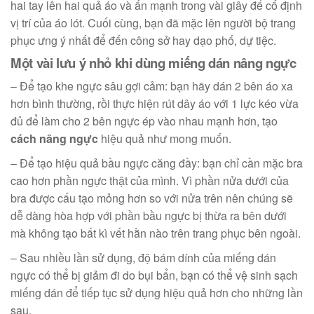
hai tay lên hai quả áo và ấn mạnh trong vài giây để cố định
vị trí của áo lót. Cuối cùng, bạn đã mặc lên người bộ trang
phục ưng ý nhất để đến công sở hay dạo phố, dự tiệc.
Một vài lưu ý nhỏ khi dùng miếng dán nâng ngực
– Để tạo khe ngực sâu gợi cảm: bạn hãy dán 2 bên áo xa
hơn bình thường, rồi thực hiện rút dây áo với 1 lực kéo vừa
đủ để làm cho 2 bên ngực ép vào nhau mạnh hơn, tạo
cách nâng ngực
hiệu quả như mong muốn.
– Để tạo hiệu quả bầu ngực căng đầy: bạn chỉ cần mặc bra
cao hơn phần ngực thật của mình. Vì phần nửa dưới của
bra được cấu tạo mỏng hơn so với nửa trên nên chúng sẽ
dễ dàng hòa hợp với phần bầu ngực bị thừa ra bên dưới
mà không tạo bất kì vết hằn nào trên trang phục bên ngoài.
– Sau nhiều lần sử dụng, độ bám dính của miếng dán
ngực có thể bị giảm đi do bụi bẩn, bạn có thể vệ sinh sạch
miếng dán để tiếp tục sử dụng hiệu quả hơn cho những lần
sau.