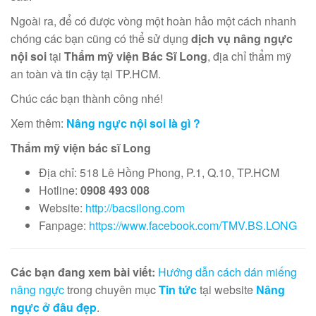
Ngoài ra, để có được vòng một hoàn hảo một cách nhanh
chóng các bạn cũng có thể sử dụng
dịch vụ nâng ngực
nội soi
tại
Thẩm mỹ viện Bác Sĩ Long
, địa chỉ thẩm mỹ
an toàn và tin cậy tại TP.HCM.
Chúc các bạn thành công nhé!
Xem thêm:
Nâng ngực nội soi là gì ?
Thẩm mỹ viện bác sĩ Long
Địa chỉ: 518 Lê Hồng Phong, P.1, Q.10, TP.HCM
Hotline:
0908 493 008
Website:
http://bacsilong.com
Fanpage:
https://www.facebook.com/TMV.BS.LONG
Các bạn đang xem bài viết:
Hướng dẫn cách dán miếng
nâng ngực
trong chuyên mục
Tin tức
tại website
Nâng
ngực ở đâu đẹp
.