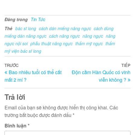
Đăng trong
Tin Tức
Thẻ
bác sĩ long
cách dán miếng nâng ngực
cách dùng
miếng dán nâng ngực
cách nâng ngực
nâng ngực
nâng
ngực nội soi
phẫu thuật nâng ngực
thẩm mỹ ngực
thẩm
mỹ viện bác sĩ long
Điều
Bài
TRƯỚC
TIẾP
Bà
Bao nhiêu tuổi có thể cắt
Độn cằm Hàn Quốc có vĩnh
trước
ti
hướng
mắt 2 mí ?
viễn không ?
th
bài
viết
Trả lời
Email của bạn sẽ không được hiển thị công khai.
Các
trường bắt buộc được đánh dấu
*
Bình luận
*