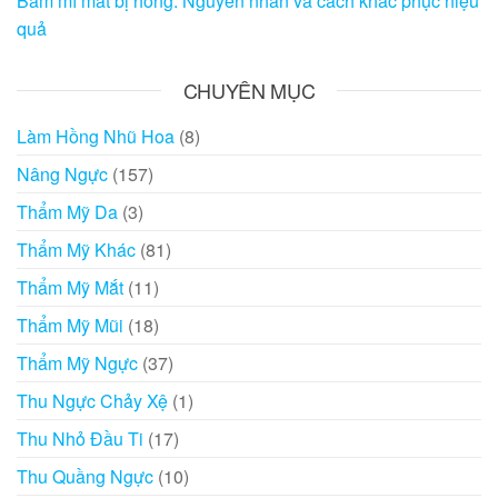
Bấm mí mắt bị hỏng: Nguyên nhân và cách khắc phục hiệu
quả
CHUYÊN MỤC
Làm Hồng Nhũ Hoa
(8)
Nâng Ngực
(157)
Thẩm Mỹ Da
(3)
Thẩm Mỹ Khác
(81)
Thẩm Mỹ Mắt
(11)
Thẩm Mỹ Mũi
(18)
Thẩm Mỹ Ngực
(37)
Thu Ngực Chảy Xệ
(1)
Thu Nhỏ Đầu Ti
(17)
Thu Quầng Ngực
(10)