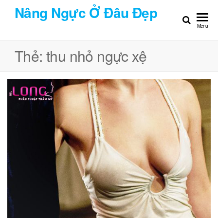
Chuyển
Nâng Ngực Ở Đâu Đẹp
đến
Menu
nội
dung
Thẻ:
thu nhỏ ngực xệ