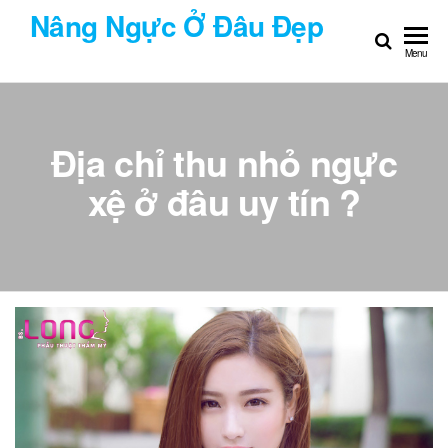
Chuyển
Nâng Ngực Ở Đâu Đẹp
đến
Menu
nội
dung
Địa chỉ thu nhỏ ngực
xệ ở đâu uy tín ?