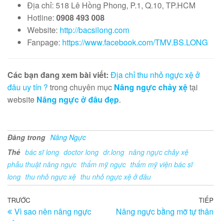
Địa chỉ: 518 Lê Hồng Phong, P.1, Q.10, TP.HCM
Hotline:
0908 493 008
Website:
http://bacsilong.com
Fanpage:
https://www.facebook.com/TMV.BS.LONG
Các bạn đang xem bài viết:
Địa chỉ thu nhỏ ngực xệ ở
đâu uy tín ?
trong chuyên mục
Nâng ngực chảy xệ
tại
website
Nâng ngực ở đâu đẹp
.
Đăng trong
Nâng Ngực
Thẻ
bác sĩ long
doctor long
dr.long
nâng ngực chảy xệ
phẫu thuật nâng ngực
thẩm mỹ ngực
thẩm mỹ viện bác sĩ
long
thu nhỏ ngực xệ
thu nhỏ ngực xệ ở đâu
Điều
Bài
TRƯỚC
TIẾP
Bà
Vì sao nên nâng ngực
Nâng ngực bằng mỡ tự thân
trước
ti
hướng