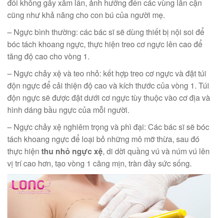
đối không gây xâm lấn, ảnh hưởng đến các vùng lân cận
cũng như khả năng cho con bú của người mẹ.
– Ngực bình thường: các bác sĩ sẽ dùng thiết bị nội soi để
bóc tách khoang ngực, thực hiện treo cơ ngực lên cao để
tăng độ cao cho vòng 1.
– Ngực chảy xệ và teo nhỏ: kết hợp treo cơ ngực và đặt túi
độn ngực để cải thiện độ cao và kích thước của vòng 1. Túi
độn ngực sẽ được đặt dưới cơ ngực tùy thuộc vào cơ địa và
hình dáng bầu ngực của mỗi người.
– Ngực chảy xệ nghiêm trọng và phì đại: Các bác sĩ sẽ bóc
tách khoang ngực để loại bỏ những mô mỡ thừa, sau đó
thực hiện
thu nhỏ ngực xệ
, di dời quầng vú và núm vú lên
vị trí cao hơn, tạo vòng 1 căng mịn, tràn đầy sức sống.