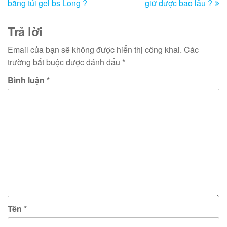
bằng túi gel bs Long ?
giữ được bao lâu ?
th
bài
viết
Trả lời
Email của bạn sẽ không được hiển thị công khai.
Các
trường bắt buộc được đánh dấu
*
Bình luận
*
Tên
*