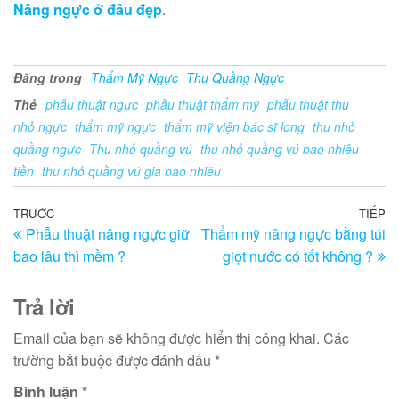
Nâng ngực ở đâu đẹp
.
Đăng trong
Thẩm Mỹ Ngực
Thu Quầng Ngực
Thẻ
phẫu thuật ngực
phẫu thuật thẩm mỹ
phẫu thuật thu
nhỏ ngực
thẩm mỹ ngực
thẩm mỹ viện bác sĩ long
thu nhỏ
quầng ngực
Thu nhỏ quầng vú
thu nhỏ quầng vú bao nhiêu
tiền
thu nhỏ quầng vú giá bao nhiêu
Điều
Bài
TRƯỚC
TIẾP
Bà
Phẫu thuật nâng ngực giữ
Thẩm mỹ nâng ngực bằng túi
trước
ti
hướng
bao lâu thì mềm ?
giọt nước có tốt không ?
th
bài
viết
Trả lời
Email của bạn sẽ không được hiển thị công khai.
Các
trường bắt buộc được đánh dấu
*
Bình luận
*