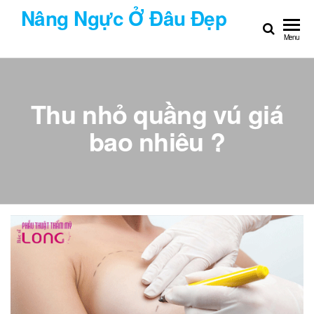
Chuyển
Nâng Ngực Ở Đâu Đẹp
đến
Menu
nội
dung
Thu nhỏ quầng vú giá
bao nhiêu ?