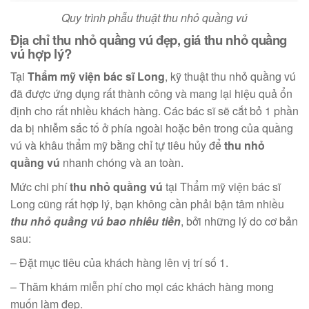
Quy trình phẫu thuật thu nhỏ quầng vú
Địa chỉ thu nhỏ quầng vú đẹp, giá thu nhỏ quầng
vú hợp lý?
Tại
Thẩm mỹ viện bác sĩ Long
, kỹ thuật thu nhỏ quầng vú
đã được ứng dụng rất thành công và mang lại hiệu quả ổn
định cho rất nhiều khách hàng. Các bác sĩ sẽ cắt bỏ 1 phần
da bị nhiễm sắc tố ở phía ngoài hoặc bên trong của quầng
vú và khâu thẩm mỹ bằng chỉ tự tiêu hủy để
thu nhỏ
quầng vú
nhanh chóng và an toàn.
Mức chi phí
thu nhỏ quầng vú
tại Thẩm mỹ viện bác sĩ
Long cũng rất hợp lý, bạn không cần phải bận tâm nhiều
thu nhỏ quầng vú bao nhiêu tiền
, bởi những lý do cơ bản
sau:
– Đặt mục tiêu của khách hàng lên vị trí số 1.
– Thăm khám miễn phí cho mọi các khách hàng mong
muốn làm đẹp.