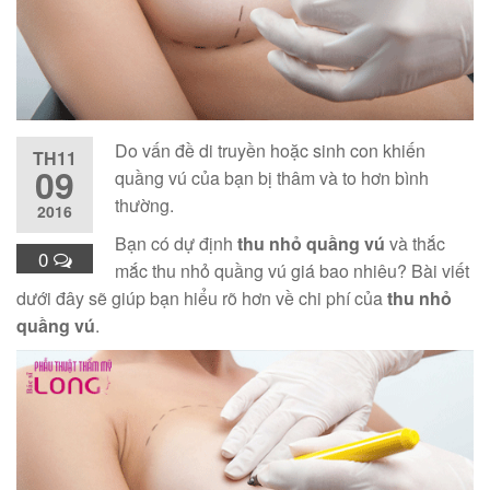
Do vấn đề di truyền hoặc sinh con khiến
TH11
09
quầng vú của bạn bị thâm và to hơn bình
thường.
2016
Bạn có dự định
thu nhỏ quầng vú
và thắc
0
mắc thu nhỏ quầng vú giá bao nhiêu? Bài viết
dưới đây sẽ giúp bạn hiểu rõ hơn về chi phí của
thu nhỏ
quầng vú
.