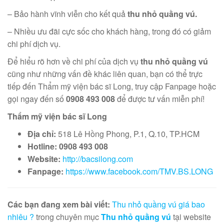
– Bảo hành vĩnh viễn cho kết quả
thu nhỏ quầng vú.
– Nhiều ưu đãi cực sốc cho khách hàng, trong đó có giảm
chi phí dịch vụ.
Để hiểu rõ hơn về chi phí của dịch vụ
thu nhỏ quầng vú
cũng như những vấn đề khác liên quan, bạn có thể trực
tiếp đến Thẩm mỹ viện bác sĩ Long, truy cập Fanpage hoặc
gọi ngay đến số
0908 493 008
để được tư vấn miễn phí!
Thẩm mỹ viện bác sĩ Long
Địa chỉ:
518 Lê Hồng Phong, P.1, Q.10, TP.HCM
Hotline: 0908 493 008
Website:
http://bacsilong.com
Fanpage:
https://www.facebook.com/TMV.BS.LONG
Các bạn đang xem bài viết:
Thu nhỏ quầng vú giá bao
nhiêu ?
trong chuyên mục
Thu nhỏ quầng vú
tại website