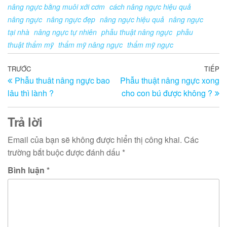
nâng ngực bằng muôi xới cơm
cách nâng ngực hiệu quả
nâng ngực
nâng ngực đẹp
nâng ngực hiệu quả
nâng ngực
tại nhà
nâng ngực tự nhiên
phẫu thuật nâng ngực
phẫu
thuật thẩm mỹ
thẩm mỹ nâng ngực
thẩm mỹ ngực
Điều
Bài
TRƯỚC
TIẾP
Bà
Phẫu thuât nâng ngực bao
Phẫu thuật nâng ngực xong
trước
ti
hướng
lâu thì lành ?
cho con bú được không ?
th
bài
viết
Trả lời
Email của bạn sẽ không được hiển thị công khai.
Các
trường bắt buộc được đánh dấu
*
Bình luận
*