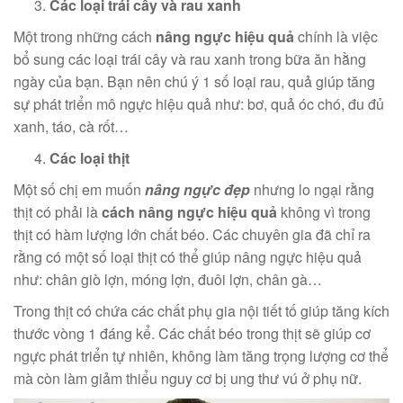
Các loại trái cây và rau xanh
Một trong những cách
nâng ngực hiệu quả
chính là việc
bổ sung các loại trái cây và rau xanh trong bữa ăn hằng
ngày của bạn. Bạn nên chú ý 1 số loại rau, quả giúp tăng
sự phát triển mô ngực hiệu quả như: bơ, quả óc chó, đu đủ
xanh, táo, cà rốt…
Các loại thịt
Một số chị em muốn
nâng ngực đẹp
nhưng lo ngại rằng
thịt có phải là
cách nâng ngực hiệu quả
không vì trong
thịt có hàm lượng lớn chất béo. Các chuyên gia đã chỉ ra
rằng có một số loại thịt có thể giúp nâng ngực hiệu quả
như: chân giò lợn, móng lợn, đuôi lợn, chân gà…
Trong thịt có chứa các chất phụ gia nội tiết tố giúp tăng kích
thước vòng 1 đáng kể. Các chất béo trong thịt sẽ giúp cơ
ngực phát triển tự nhiên, không làm tăng trọng lượng cơ thể
mà còn làm giảm thiểu nguy cơ bị ung thư vú ở phụ nữ.